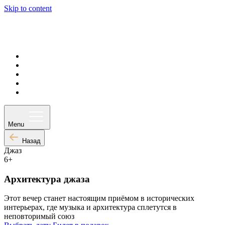
Skip to content
Афиша
Ваш визит
Частное мероприятие
О нас
Контакты
Menu
Назад
Джаз
6+
Архитектура джаза
Этот вечер станет настоящим приёмом в исторических
интерьерах, где музыка и архитектура сплетутся в
неповторимый союз