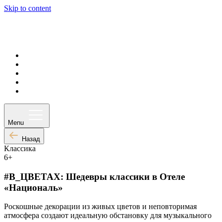
Skip to content
Афиша
Ваш визит
Частное мероприятие
О нас
Контакты
Menu
Назад
Классика
6+
#В_ЦВЕТАХ: Шедевры классики в Отеле
«Националь»
Роскошные декорации из живых цветов и неповторимая
атмосфера создают идеальную обстановку для музыкального